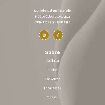
Dr. André Dallago Machado
Médico Coloproctologista
CREMESC 8829 - RQE 5414
Sobre
A Clínica
Equipe
Convênios
Localização
Contato