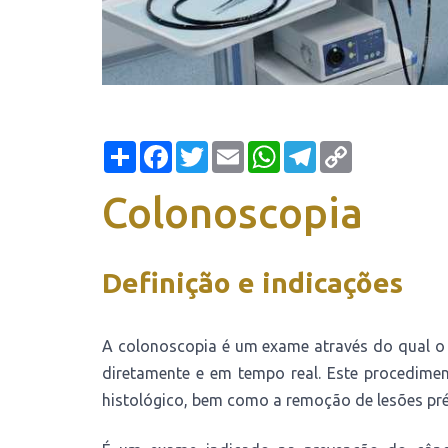
Share
Facebook
Twitter
Email
WhatsApp
Telegram
Copy
Link
Colonoscopia
Definição e indicações
A colonoscopia é um exame através do qual o r
diretamente e em tempo real. Este procedimen
histológico, bem como a remoção de lesões pré