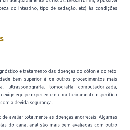
timar adequadamente os riscos. Dessa forma, é possível
peza do intestino, tipo de sedação, etc) às condições
s
nóstico e tratamento das doenças do cólon e do reto.
dade bem superior à de outros procedimentos mais
a, ultrassonografia, tomografia computadorizada,
o exige equipe experiente e com treinamento específico
 com a devida segurança.
 de avaliar totalmente as doenças anorretais. Algumas
uelas do canal anal são mais bem avaliadas com outro