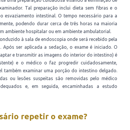
nte uma preparação cuidadosa visando a eliminação de
aminador. Tal preparação inclui dieta sem fibras e o
o esvaziamento intestinal. O tempo necessário para a
almente, podendo durar cerca de três horas na maioria
em ambiente hospitalar ou em ambiente ambulatorial.
conduzido à sala de endoscopia onde será recebido pela
. Após ser aplicada a sedação, o exame é iniciado. O
ptar e transmitir as imagens do interior do intestino) é
stente) e o médico o faz progredir cuidadosamente,
vel também examinar uma porção do intestino delgado.
icadas ou lesões suspeitas são removidas pelo médico
adequados e, em seguida, encaminhadas a estudo
ário repetir o exame?