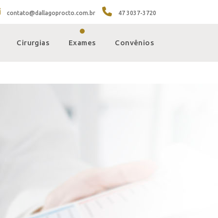
contato@dallagoprocto.com.br
47 3037-3720
Cirurgias
Exames
Convênios