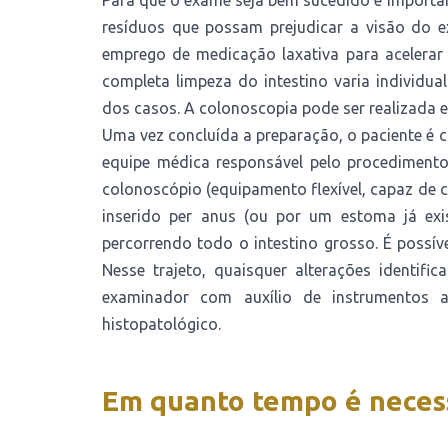
Para que o exame seja bem sucedido é importa
resíduos que possam prejudicar a visão do ex
emprego de medicação laxativa para acelerar 
completa limpeza do intestino varia individu
dos casos. A colonoscopia pode ser realizada 
Uma vez concluída a preparação, o paciente é 
equipe médica responsável pelo procedimento
colonoscópio (equipamento flexível, capaz de ca
inserido per anus (ou por um estoma já exi
percorrendo todo o intestino grosso. É possí
Nesse trajeto, quaisquer alterações identif
examinador com auxílio de instrumentos 
histopatológico.
Em quanto tempo é necess