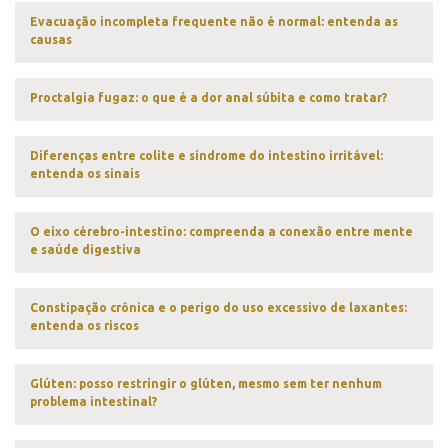
Evacuação incompleta frequente não é normal: entenda as
causas
Proctalgia fugaz: o que é a dor anal súbita e como tratar?
Diferenças entre colite e síndrome do intestino irritável:
entenda os sinais
O eixo cérebro-intestino: compreenda a conexão entre mente
e saúde digestiva
Constipação crônica e o perigo do uso excessivo de laxantes:
entenda os riscos
Glúten: posso restringir o glúten, mesmo sem ter nenhum
problema intestinal?